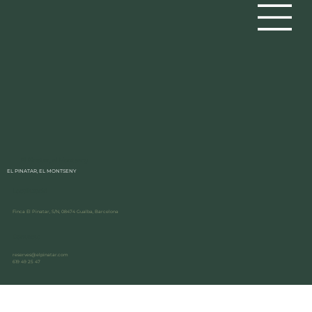
El Pinatar, el Montseny
EL PINATAR, EL MONTSENY
Localització
Finca El Pinatar, S/N, 08474 Gualba, Barcelona
Contacte
reserves@elpinatar.com
619 49 25 47